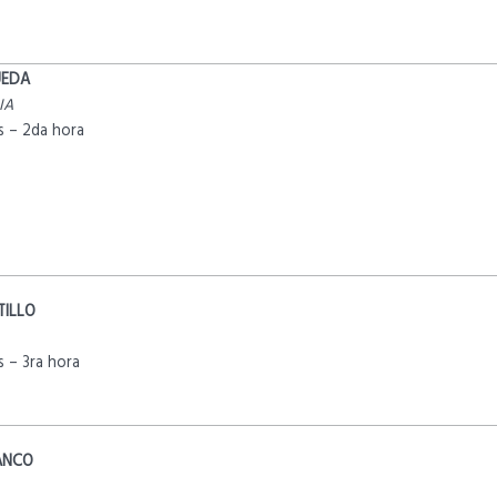
UEDA
IA
 – 2da hora
TILLO
 – 3ra hora
ANCO