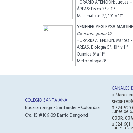
HORARIO ATENCIÓN: Jueves – 
ÁREAS: Física 7° a 11°
Matemáticas 7/, 10° y 11°
YENIFHER YEGLEYSA MARTINE
Directora grupo 10
HORARIO ATENCIÓN: Martes – 
ÁREAS: Biología 5°, 10° y 11°
Química 8°a 11°
Metodología 8°
CANALES 
Mensajerí
COLEGIO SANTA ANA
SECRETARÍ
Bucaramanga - Santander - Colombia
324 520 
Lunes de 6:
Cra. 15 #106-39 Barrio Dangond
COOR. CO
324 601 1
Lunes a Vie