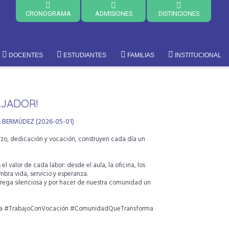
CRONOGRAMA
ADMISIONES
DISTINCIONES
DOCENTES
ESTUDIANTES
FAMILIAS
INSTITUCIONAL
AJADOR!
A BERMÚDEZ (2026-05-01)
zo, dedicación y vocación, construyen cada día un
 valor de cada labor: desde el aula, la oficina, los
mbra vida, servicio y esperanza.
trega silenciosa y por hacer de nuestra comunidad un
.
na #TrabajoConVocación #ComunidadQueTransforma