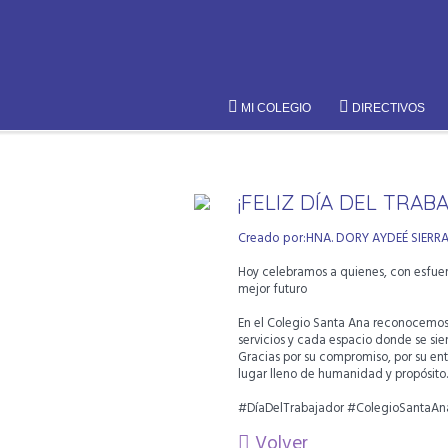
MI COLEGIO
DIRECTIVOS
¡FELIZ DÍA DEL TRAB
Creado por:HNA. DORY AYDEÉ SIERR
Hoy celebramos a quienes, con esfuer
mejor futuro
En el Colegio Santa Ana reconocemos el
servicios y cada espacio donde se sie
Gracias por su compromiso, por su en
lugar lleno de humanidad y propósito
#DíaDelTrabajador #ColegioSantaA
Volver