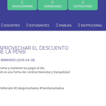
CRONOGRAMA
ADMISIONES
DISTINCIONES
DOCENTES
ESTUDIANTES
FAMILIAS
INSTITUCIONAL
A APROVECHAR EL DESCUENTO
E LA PENSI
A BERMÚDEZ (2026-04-26)
orrar y mantener tus pagos al día.
n es una forma de construir bienestar y tranquilidad
DePensión #ColegioSantaAna #FamiliaSantaAna