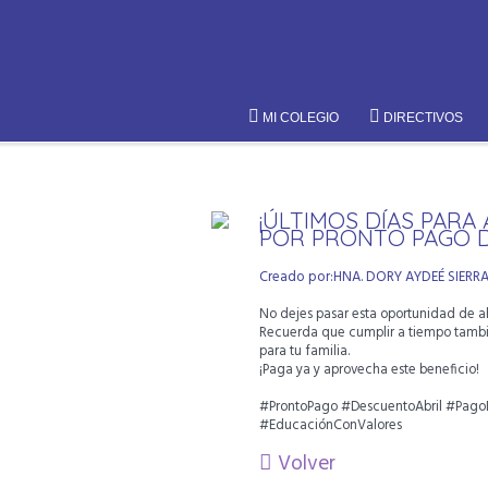
MI COLEGIO
DIRECTIVOS
¡ÚLTIMOS DÍAS PAR
POR PRONTO PAGO D
Creado por:HNA. DORY AYDEÉ SIERR
No dejes pasar esta oportunidad de ah
Recuerda que cumplir a tiempo tambié
para tu familia.
¡Paga ya y aprovecha este beneficio!
#ProntoPago #DescuentoAbril #Pago
#EducaciónConValores
Volver