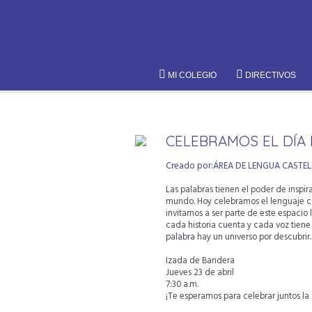
MI COLEGIO
DIRECTIVOS
CELEBRAMOS EL DÍA 
Creado por:ÁREA DE LENGUA CASTEL
Las palabras tienen el poder de inspir
mundo. Hoy celebramos el lenguaje c
invitamos a ser parte de este espacio
cada historia cuenta y cada voz tien
palabra hay un universo por descubrir.
Izada de Bandera
Jueves 23 de abril
7:30 a.m.
¡Te esperamos para celebrar juntos la